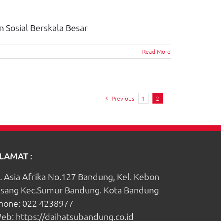
 Sosial Berskala Besar
Read More
Previous
1
2
LAMAT :
l. Asia Afrika No.127 Bandung, Kel. Kebon
isang Kec.Sumur Bandung. Kota Bandung
hone:
022 4238977
eb:
https://daihatsubandung.co.id