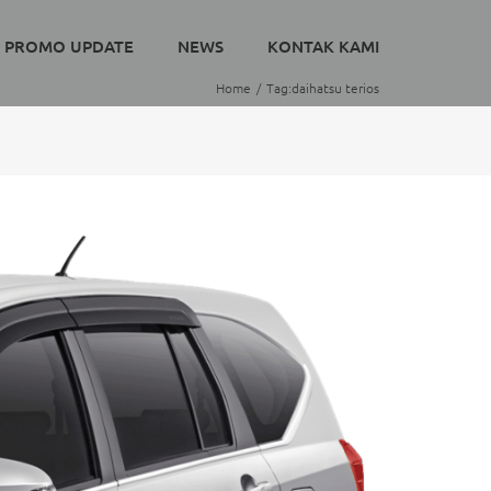
PROMO UPDATE
NEWS
KONTAK KAMI
Home
Tag:
daihatsu terios