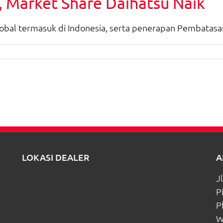
, Market Share Daihatsu Naik
bal termasuk di Indonesia, serta penerapan Pembatasan
LOKASI DEALER
A
J
P
m
P
W