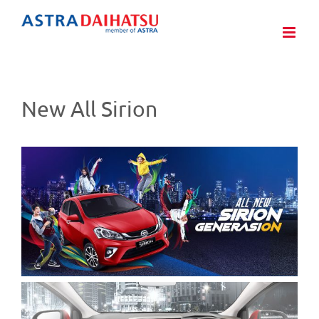
Skip
to
content
New All Sirion