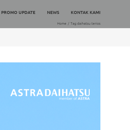
PROMO UPDATE
NEWS
KONTAK KAMI
Home
Tag:
daihatsu terios