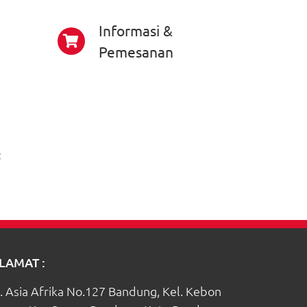
Informasi &
Pemesanan
:
LAMAT :
l. Asia Afrika No.127 Bandung, Kel. Kebon