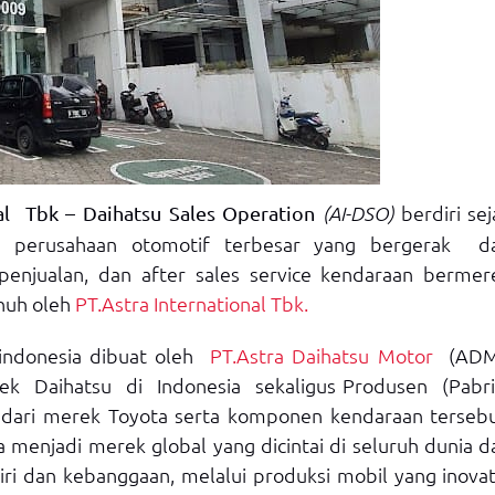
berdiri sej
al Tbk – Daihatsu Sales Operation
(AI-DSO)
tu perusahaan otomotif terbesar yang bergerak d
 penjualan, dan after sales service kendaraan bermer
nuh oleh
PT.Astra International Tbk.
 indonesia dibuat oleh
PT.Astra Daihatsu Motor
(ADM
aihatsu di Indonesia sekaligus Produsen (Pabri
dari merek Toyota serta komponen kendaraan tersebu
enjadi merek global yang dicintai di seluruh dunia d
i dan kebanggaan, melalui produksi mobil yang inovati