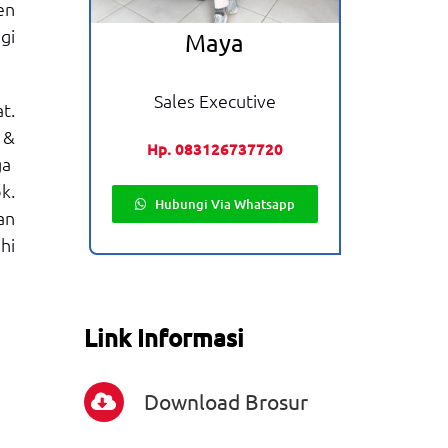
en
gi
Maya
Sales Executive
t.
 &
Hp. 083126737720
ga
k.
Hubungi Via Whatsapp
an
hi
Link Informasi
Download Brosur