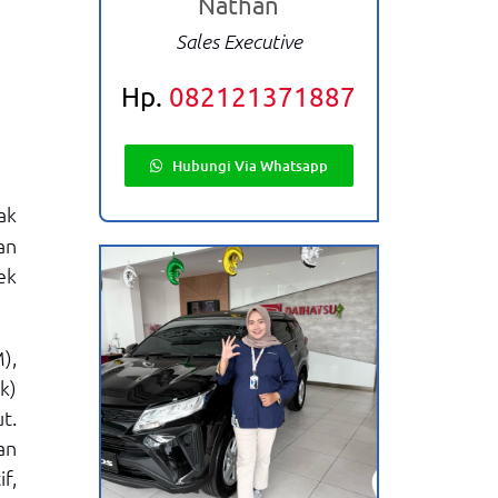
Nathan
Sales Executive
Hp.
082121371887
Hubungi Via Whatsapp
ak
an
ek
),
k)
t.
an
f,