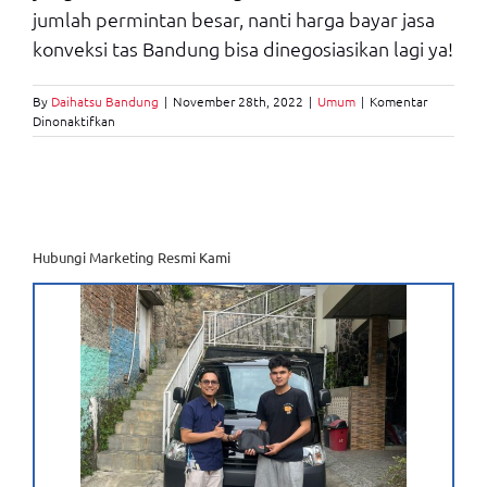
jumlah permintan besar, nanti harga bayar jasa
konveksi tas Bandung bisa dinegosiasikan lagi ya!
By
Daihatsu Bandung
|
November 28th, 2022
|
Umum
|
Komentar
pada
Dinonaktifkan
Ini
Dia
Konveksi
Tas
Bandung
yang
Berkualitas
Hubungi Marketing Resmi Kami
dan
Terpercaya