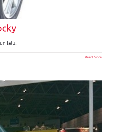
ocky
n lalu.
Read More