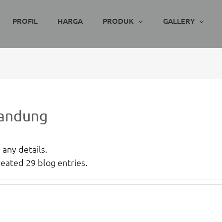
PROFIL
HARGA
PRODUK
GALLERY
Bandung
 any details.
eated 29 blog entries.