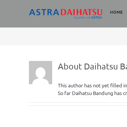
Skip
to
HOME
content
About
Daihatsu 
This author has not yet filled in
So far Daihatsu Bandung has cr