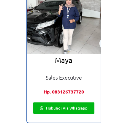
Maya
Sales Executive
Hp. 083126737720
Hubungi Via Whatsapp