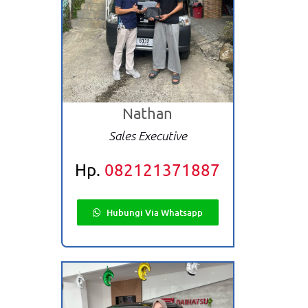
Nathan
Sales Executive
Hp.
082121371887
Hubungi Via Whatsapp