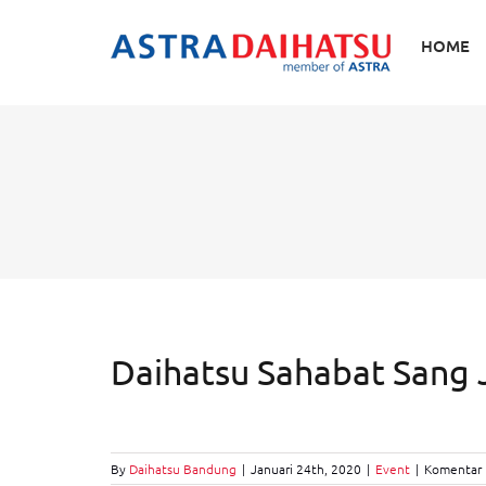
Skip
to
HOME
content
Daihatsu Sahabat Sang 
By
Daihatsu Bandung
|
Januari 24th, 2020
|
Event
|
Komentar 