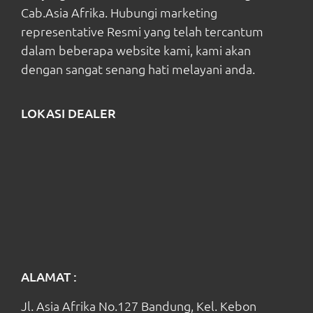
Cab.Asia Afrika. Hubungi marketing
representative Resmi yang telah tercantum
dalam beberapa website kami, kami akan
dengan sangat senang hati melayani anda.
LOKASI DEALER
ALAMAT :
Jl. Asia Afrika No.127 Bandung, Kel. Kebon