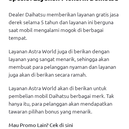
Dealer Daihatsu memberikan layanan gratis jasa
derek selama 5 tahun dan layanan ini berguna
saat mobil mengalami mogok di berbagai
tempat.
Layanan Astra World juga di berikan dengan
layanan yang sangat menarik, sehingga akan
membuat para pelanggan nyaman dan layanan
juga akan di berikan secara ramah.
Layanan Astra World akan di berikan untuk
pembelian mobil Daihatsu berbagai merk. Tak
hanya itu, para pelanggan akan mendapatkan
tawaran pilihan bonus yang menarik.
Mau Promo Lain? Cek di sini