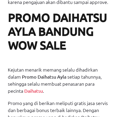
karena pengajuan akan dibantu sampai approve.
PROMO DAIHATSU
AYLA BANDUNG
WOW SALE
Kejutan menarik memang selalu dihadirkan
dalam
setiap tahunnya,
Promo Daihatsu Ayla
sehingga selalu membuat penasaran para
pecinta
Daihatsu
.
Promo yang di berikan meliputi gratis jasa servis
dan berbagai bonus terbaik lainnya. Dengan