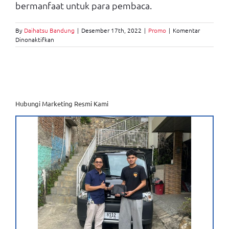
bermanfaat untuk para pembaca.
By
Daihatsu Bandung
|
Desember 17th, 2022
|
Promo
|
Komentar
pada
Dinonaktifkan
PROMO
DAIHATSU
AYLA
Hubungi Marketing Resmi Kami