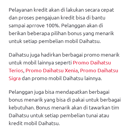
Pelayanan kredit akan di lakukan secara cepat
dan proses pengajuan kredit bisa di bantu
sampai aprrove 100%. Pelanggan akan di
berikan beberapa pilihan bonus yang menarik
untuk setiap pembelian mobil Daihatsu.
Daihatsu juga hadirkan berbagai promo menarik
untuk mobil lainnya seperti
Promo Daihatsu
,
,
Terios
Promo Daihatsu Xenia
Promo Daihatsu
dan promo mobil Daihatsu lainnya.
Sigra
Pelanggan juga bisa mendapatkan berbagai
bonus menarik yang bisa di pakai untuk berbagai
kebutuhan. Bonus menarik akan di tawarkan tim
Daihatsu untuk setiap pembelian tunai atau
kredit mobil Daihatsu.