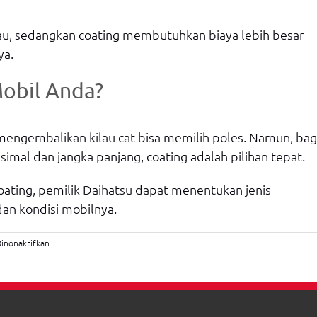
au, sedangkan coating membutuhkan biaya lebih besar
ya.
obil Anda?
k mengembalikan kilau cat bisa memilih poles. Namun, bag
mal dan jangka panjang, coating adalah pilihan tepat.
ting, pemilik Daihatsu dapat menentukan jenis
an kondisi mobilnya.
pada
inonaktifkan
Perbedaan
Poles
dan
Coating
Mobil