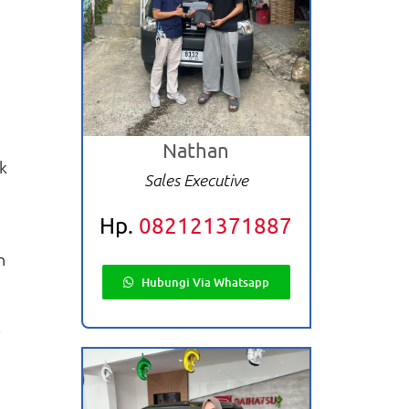
Nathan
k
Sales Executive
Hp.
082121371887
n
Hubungi Via Whatsapp
.