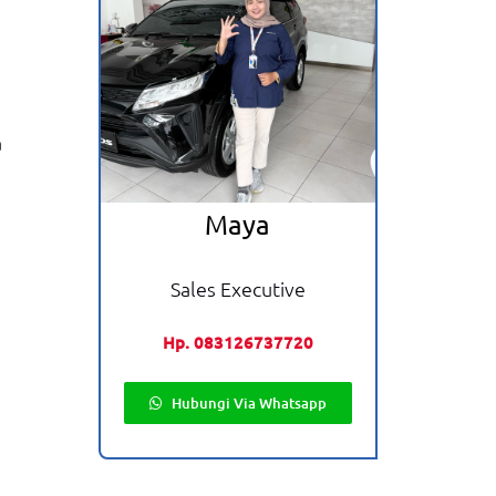
a
Maya
Sales Executive
Hp. 083126737720
Hubungi Via Whatsapp