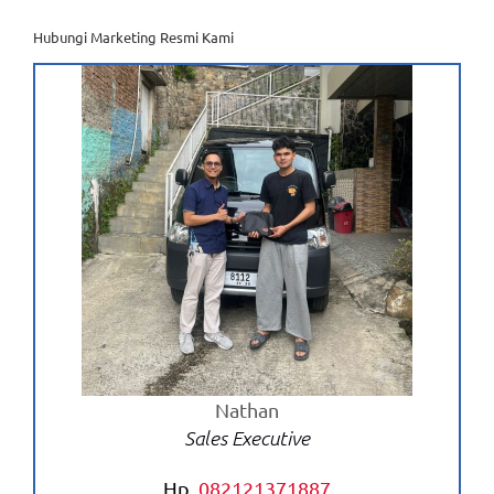
(VSC)
pada
Hubungi Marketing Resmi Kami
Mobil
dan
Manfaatnya
untuk
Keselamatan
Nathan
Sales Executive
Hp.
082121371887