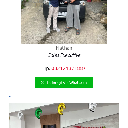
Nathan
Sales Executive
Hp.
082121371887
Hubungi Via Whatsapp