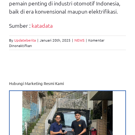
pemain penting di industri otomotif Indonesia,
baik di era konvensional maupun elektrifikasi.
Sumber :
katadata
By
Updateberita
|
Januari 20th, 2025
|
NEWS
|
Komentar
pada
Dinonaktifkan
Daihatsu
Tetap
Prioritaskan
Pembeli
Pertama,
Meski
Belum
Hubungi Marketing Resmi Kami
Masuk
Era
Mobil
Listrik