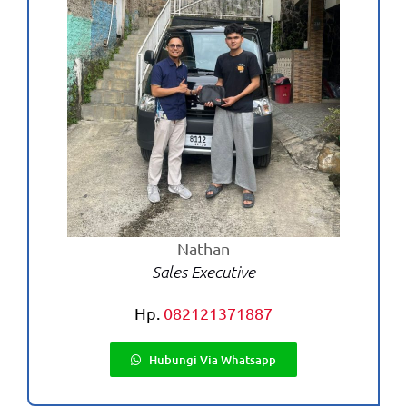
Lebih
Garang
Nathan
Sales Executive
Hp.
082121371887
Hubungi Via Whatsapp