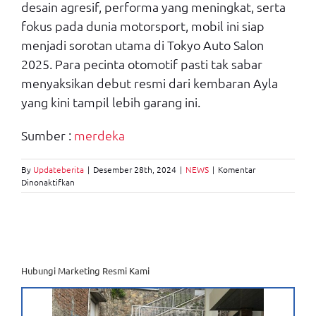
desain agresif, performa yang meningkat, serta
fokus pada dunia motorsport, mobil ini siap
menjadi sorotan utama di Tokyo Auto Salon
2025. Para pecinta otomotif pasti tak sabar
menyaksikan debut resmi dari kembaran Ayla
yang kini tampil lebih garang ini.
Sumber :
merdeka
By
Updateberita
|
Desember 28th, 2024
|
NEWS
|
Komentar
pada
Dinonaktifkan
Daihatsu
Mira
e:S
Turbo:
Kembaran
Ayla
di
Hubungi Marketing Resmi Kami
Jepang
Siap
Tampil