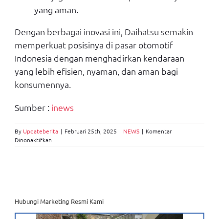
yang aman.
Dengan berbagai inovasi ini, Daihatsu semakin
memperkuat posisinya di pasar otomotif
Indonesia dengan menghadirkan kendaraan
yang lebih efisien, nyaman, dan aman bagi
konsumennya.
Sumber :
inews
By
Updateberita
|
Februari 25th, 2025
|
NEWS
|
Komentar
pada
Dinonaktifkan
Daihatsu
Hadirkan
Platform
DNGA
untuk
Performa
dan
Hubungi Marketing Resmi Kami
Efisiensi
Lebih