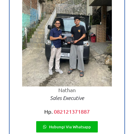
Baik
Nathan
Sales Executive
Hp.
082121371887
Hubungi Via Whatsapp