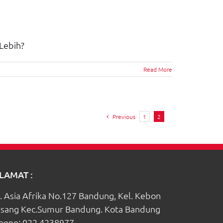
Lebih?
Read More
Previous
1
2
LAMAT :
l. Asia Afrika No.127 Bandung, Kel. Kebon
isang Kec.Sumur Bandung. Kota Bandung
hone:
022 4238977