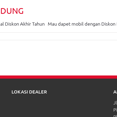
NDUNG
Diskon Akhir Tahun Mau dapet mobil dengan Diskon 
LOKASI DEALER
A
J
P
m
P