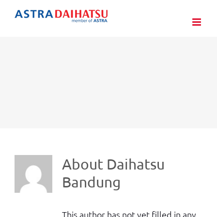
Skip
to
content
About
Daihatsu
Bandung
This author has not yet filled in any