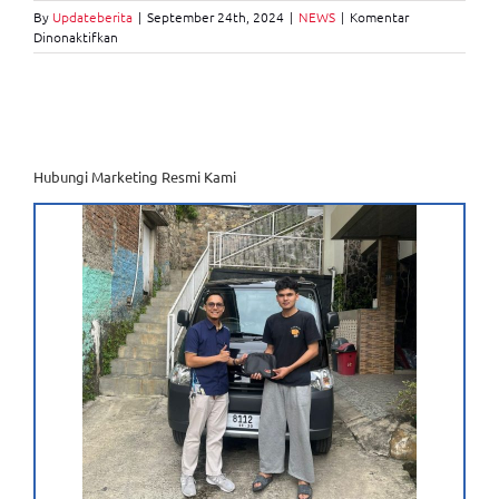
By
Updateberita
|
September 24th, 2024
|
NEWS
|
Komentar
pada
Dinonaktifkan
Solusi
untuk
Mobil
Mogok
Tiba-
tiba
di
Hubungi Marketing Resmi Kami
Tengah
Perjalanan