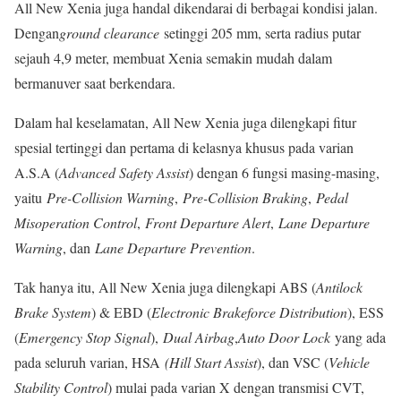
All New Xenia juga handal dikendarai di berbagai kondisi jalan.
Dengan
ground clearance
setinggi 205 mm, serta radius putar
sejauh 4,9 meter, membuat Xenia semakin mudah dalam
bermanuver saat berkendara.
Dalam hal keselamatan, All New Xenia juga dilengkapi fitur
spesial tertinggi dan pertama di kelasnya khusus pada varian
A.S.A (
Advanced Safety Assist
) dengan 6 fungsi masing-masing,
yaitu
Pre-Collision Warning
,
Pre-Collision Braking
,
Pedal
Misoperation Control
,
Front Departure Alert
,
Lane Departure
Warning
, dan
Lane Departure Prevention
.
Tak hanya itu, All New Xenia juga dilengkapi ABS (
Antilock
Brake System
) & EBD (
Electronic Brakeforce Distribution
), ESS
(
Emergency Stop Signal
),
Dual Airbag
,
Auto Door Lock
yang ada
pada seluruh varian, HSA
(Hill Start Assist
), dan VSC (
Vehicle
Stability Control
) mulai pada varian X dengan transmisi CVT,